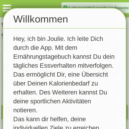
Lebensmittel wurde vorbereite
Dashboard
Willkommen
Welches Lebensmittel hast Du
Eintragen
gegessen?
Hey, ich bin Joulie. Ich leite Dich
Gewicht notieren
durch die App. Mit dem
DASHB.
INFO
Aktivität notieren
Ernährungstagebuch kannst Du dein
08.08.2026
tägliches Essverhalten mitverfolgen.
Tagebuch
Das ermöglicht Dir, eine Übersicht
Rezepte
über Deinen Kalorienbedarf zu
Kalorien:
0
/
0
erhalten. Des Weiteren kannst Du
Statistik
deine sportlichen Aktivitäten
notieren.
Trainingsplan
WAS PASST NOCH REIN?
Das kann dir helfen, deine
Erinnerungen
individuellen Ziele zu erreichen.