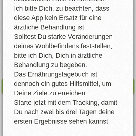
Lebensmittel wählen
Ich bitte Dich, zu beachten, dass
DM Sportness 60%
Lebensmittel erstellen
diese App kein Ersatz für eine
Wann
ärztliche Behandlung ist.
Eigene Lebensmittel
Solltest Du starke Veränderungen
Errungenschaften
deines Wohlbefindens feststellen,
Menge
bitte ich Dich, Dich in ärztliche
Login
Gramm
Behandlung zu begeben.
Account freigeben
Das Ernährungstagebuch ist
dennoch ein gutes Hilfsmittel, um
EINTRAGEN
News
Deine Ziele zu erreichen.
Starte jetzt mit dem Tracking, damit
Profil
Du nach zwei bis drei Tagen deine
Info / Über
ersten Ergebnisse sehen kannst.
Feedback senden