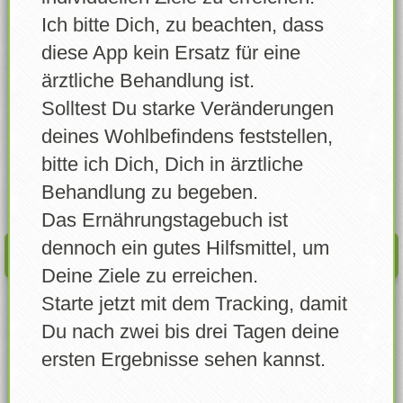
Lebensmittel wählen
Ich bitte Dich, zu beachten, dass
#Shake
Lebensmittel erstellen
diese App kein Ersatz für eine
Wann
ärztliche Behandlung ist.
Eigene Lebensmittel
Solltest Du starke Veränderungen
Errungenschaften
deines Wohlbefindens feststellen,
Menge
bitte ich Dich, Dich in ärztliche
Login
Gramm
Behandlung zu begeben.
Account freigeben
Das Ernährungstagebuch ist
dennoch ein gutes Hilfsmittel, um
EINTRAGEN
News
Deine Ziele zu erreichen.
Starte jetzt mit dem Tracking, damit
Profil
Du nach zwei bis drei Tagen deine
Info / Über
ersten Ergebnisse sehen kannst.
Feedback senden