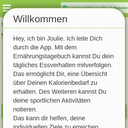
Lebensmittel wurde vorbereite
Dashboard
Willkommen
Welches Lebensmittel hast Du
Eintragen
gegessen?
Hey, ich bin Joulie. Ich leite Dich
Gewicht notieren
durch die App. Mit dem
DASHB.
INFO
Aktivität notieren
Ernährungstagebuch kannst Du dein
09.08.2026
tägliches Essverhalten mitverfolgen.
Tagebuch
Das ermöglicht Dir, eine Übersicht
Rezepte
über Deinen Kalorienbedarf zu
Kalorien:
0
/
0
erhalten. Des Weiteren kannst Du
Statistik
deine sportlichen Aktivitäten
notieren.
Trainingsplan
WAS PASST NOCH REIN?
Das kann dir helfen, deine
Erinnerungen
individuellen Ziele zu erreichen.