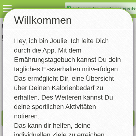
Lebensmittel wurde vorbereite
Dashboard
Willkommen
Welches Lebensmittel hast Du
Eintragen
gegessen?
Hey, ich bin Joulie. Ich leite Dich
Gewicht notieren
durch die App. Mit dem
DASHB.
INFO
Aktivität notieren
Ernährungstagebuch kannst Du dein
08.08.2026
tägliches Essverhalten mitverfolgen.
Tagebuch
Das ermöglicht Dir, eine Übersicht
Rezepte
über Deinen Kalorienbedarf zu
Kalorien:
0
/
0
erhalten. Des Weiteren kannst Du
Statistik
deine sportlichen Aktivitäten
notieren.
Trainingsplan
WAS PASST NOCH REIN?
Das kann dir helfen, deine
Erinnerungen
individuellen Ziele zu erreichen.