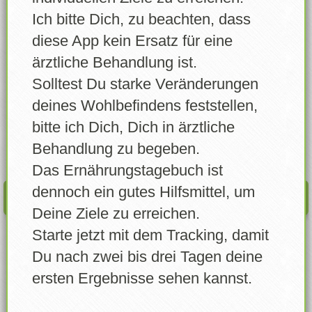
Lebensmittel wählen
Ich bitte Dich, zu beachten, dass
Pastrami New York Style (2 Scheiben)
Lebensmittel erstellen
diese App kein Ersatz für eine
Wann
ärztliche Behandlung ist.
Eigene Lebensmittel
Solltest Du starke Veränderungen
Errungenschaften
deines Wohlbefindens feststellen,
Menge
bitte ich Dich, Dich in ärztliche
Login
Gramm
Behandlung zu begeben.
Account freigeben
Das Ernährungstagebuch ist
dennoch ein gutes Hilfsmittel, um
EINTRAGEN
News
Deine Ziele zu erreichen.
Starte jetzt mit dem Tracking, damit
Profil
Du nach zwei bis drei Tagen deine
Info / Über
ersten Ergebnisse sehen kannst.
Feedback senden