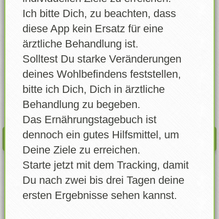
Lebensmittel wählen
Ich bitte Dich, zu beachten, dass
4-Korn Fruchtjoghurt
Lebensmittel erstellen
diese App kein Ersatz für eine
Wann
ärztliche Behandlung ist.
Eigene Lebensmittel
Solltest Du starke Veränderungen
Errungenschaften
deines Wohlbefindens feststellen,
Menge
bitte ich Dich, Dich in ärztliche
Login
Gramm
Behandlung zu begeben.
Account freigeben
Das Ernährungstagebuch ist
dennoch ein gutes Hilfsmittel, um
EINTRAGEN
News
Deine Ziele zu erreichen.
Starte jetzt mit dem Tracking, damit
Profil
Du nach zwei bis drei Tagen deine
Info / Über
ersten Ergebnisse sehen kannst.
Feedback senden