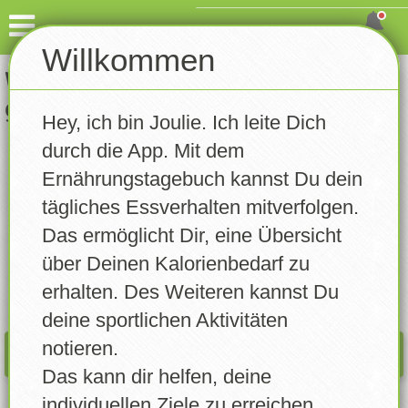
Dashboard
Willkommen
Welches Lebensmittel hast Du
Eintragen
gegessen?
Hey, ich bin Joulie. Ich leite Dich
Gewicht notieren
durch die App. Mit dem
DASHB.
INFO
Aktivität notieren
Ernährungstagebuch kannst Du dein
06.08.2026
tägliches Essverhalten mitverfolgen.
Tagebuch
Das ermöglicht Dir, eine Übersicht
Rezepte
über Deinen Kalorienbedarf zu
Kalorien:
0
/
0
erhalten. Des Weiteren kannst Du
Statistik
deine sportlichen Aktivitäten
notieren.
Trainingsplan
WAS PASST NOCH REIN?
Das kann dir helfen, deine
Erinnerungen
individuellen Ziele zu erreichen.