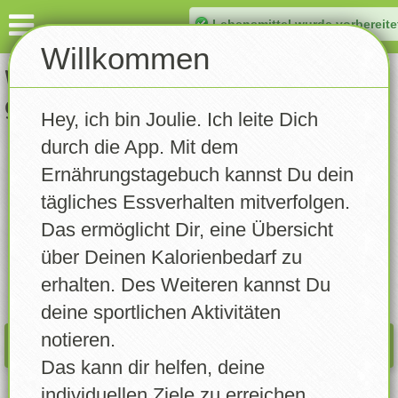
Lebensmittel wurde vorbereite
Dashboard
Willkommen
Welches Lebensmittel hast Du
Eintragen
gegessen?
Hey, ich bin Joulie. Ich leite Dich
Gewicht notieren
durch die App. Mit dem
DASHB.
INFO
Aktivität notieren
Ernährungstagebuch kannst Du dein
07.08.2026
tägliches Essverhalten mitverfolgen.
Tagebuch
Das ermöglicht Dir, eine Übersicht
Rezepte
über Deinen Kalorienbedarf zu
Kalorien:
0
/
0
erhalten. Des Weiteren kannst Du
Statistik
deine sportlichen Aktivitäten
notieren.
Trainingsplan
WAS PASST NOCH REIN?
Das kann dir helfen, deine
Erinnerungen
individuellen Ziele zu erreichen.