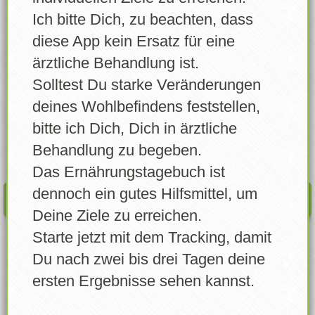
Lebensmittel wählen
Ich bitte Dich, zu beachten, dass
nio
Lebensmittel erstellen
diese App kein Ersatz für eine
Wann
ärztliche Behandlung ist.
Eigene Lebensmittel
Solltest Du starke Veränderungen
Errungenschaften
deines Wohlbefindens feststellen,
Menge
bitte ich Dich, Dich in ärztliche
Login
Gramm
Behandlung zu begeben.
Account freigeben
Das Ernährungstagebuch ist
dennoch ein gutes Hilfsmittel, um
EINTRAGEN
News
Deine Ziele zu erreichen.
Starte jetzt mit dem Tracking, damit
Profil
Du nach zwei bis drei Tagen deine
Info / Über
ersten Ergebnisse sehen kannst.
Feedback senden