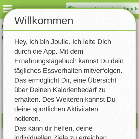
Lebensmittel wurde vorbereite
Dashboard
Willkommen
Welches Lebensmittel hast Du
Eintragen
gegessen?
Hey, ich bin Joulie. Ich leite Dich
Gewicht notieren
durch die App. Mit dem
DASHB.
INFO
Aktivität notieren
Ernährungstagebuch kannst Du dein
09.08.2026
tägliches Essverhalten mitverfolgen.
Tagebuch
Das ermöglicht Dir, eine Übersicht
Rezepte
über Deinen Kalorienbedarf zu
Kalorien:
0
/
0
erhalten. Des Weiteren kannst Du
Statistik
deine sportlichen Aktivitäten
notieren.
Trainingsplan
WAS PASST NOCH REIN?
Das kann dir helfen, deine
Erinnerungen
individuellen Ziele zu erreichen.