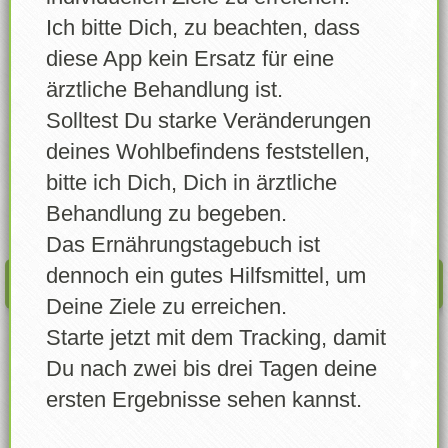
Lebensmittel wählen
Ich bitte Dich, zu beachten, dass
Regenwälder teewurst geräuchert grob
Lebensmittel erstellen
diese App kein Ersatz für eine
Wann
ärztliche Behandlung ist.
Eigene Lebensmittel
Solltest Du starke Veränderungen
Errungenschaften
deines Wohlbefindens feststellen,
Menge
bitte ich Dich, Dich in ärztliche
Login
Gramm
Behandlung zu begeben.
Account freigeben
Das Ernährungstagebuch ist
dennoch ein gutes Hilfsmittel, um
EINTRAGEN
News
Deine Ziele zu erreichen.
Starte jetzt mit dem Tracking, damit
Profil
Du nach zwei bis drei Tagen deine
Info / Über
ersten Ergebnisse sehen kannst.
Feedback senden