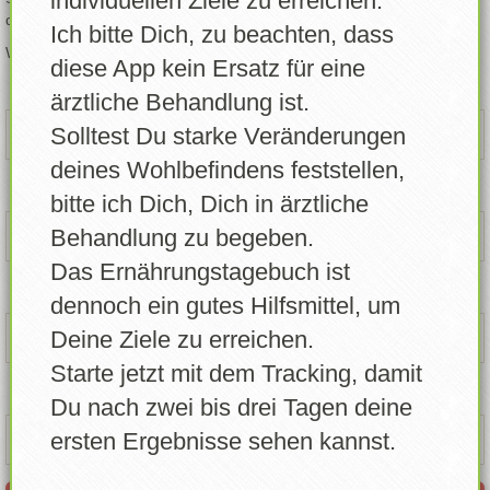
individuellen Ziele zu erreichen.
deinen Alltag Schritt für Schritt zu verbessern.
Ich bitte Dich, zu beachten, dass
Lebensmittel erstellen
Wir freuen uns, dich auf deinem Weg zu zu unterstützen!
diese App kein Ersatz für eine
Eigene Lebensmittel
Name / Nick *
ärztliche Behandlung ist.
Solltest Du starke Veränderungen
Errungenschaften
deines Wohlbefindens feststellen,
E-Mail*
bitte ich Dich, Dich in ärztliche
Login
Behandlung zu begeben.
Account freigeben
Das Ernährungstagebuch ist
Passwort*
dennoch ein gutes Hilfsmittel, um
News
Deine Ziele zu erreichen.
Profil
Starte jetzt mit dem Tracking, damit
Passwort Wiederholen*
Du nach zwei bis drei Tagen deine
Info / Über
ersten Ergebnisse sehen kannst.
Feedback senden