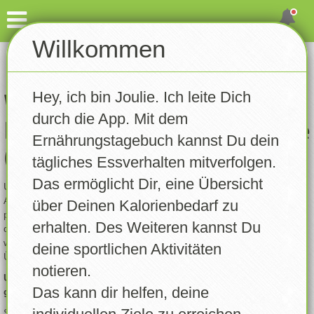
Dashboard
Willkommen
Account erstellen
Eintragen
Hey, ich bin Joulie. Ich leite Dich
Gewicht notieren
Willkommen bei
durch die App. Mit dem
Ernährungstagebuch Deluxe
Aktivität notieren
Ernährungstagebuch kannst Du dein
(ETBD)!
tägliches Essverhalten mitverfolgen.
Tagebuch
Das ermöglicht Dir, eine Übersicht
Um die App voll nutzen zu können – wie das Erfassen deiner
Rezepte
Aktivitäten, das Auswerten von Statistiken oder das Führen deines
über Deinen Kalorienbedarf zu
persönlichen Ernährungstagebuchs – ist ein Account nötig. Mit
erhalten. Des Weiteren kannst Du
deinem eigenen Profil kannst du einfach festhalten, was du isst und
Statistik
welche Aktivitäten du machst. So bekommst du eine bessere
deine sportlichen Aktivitäten
Übersicht über deinen Fortschritt.
notieren.
Trainingsplan
Um deine Daten sicher und den Anforderungen der DSGVO
Das kann dir helfen, deine
gerecht zu werden, ist ein Account leider unverzichtbar.
Erinnerungen
Starte jetzt und entdecke, wie leicht es ist, deine Ernährung und