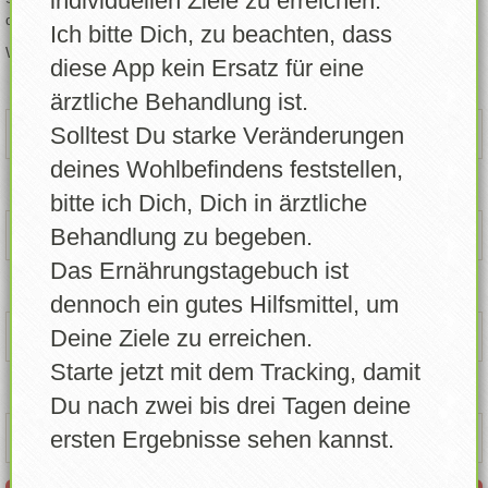
individuellen Ziele zu erreichen.
deinen Alltag Schritt für Schritt zu verbessern.
Ich bitte Dich, zu beachten, dass
Lebensmittel erstellen
Wir freuen uns, dich auf deinem Weg zu zu unterstützen!
diese App kein Ersatz für eine
Eigene Lebensmittel
Name / Nick *
ärztliche Behandlung ist.
Solltest Du starke Veränderungen
Errungenschaften
deines Wohlbefindens feststellen,
E-Mail*
bitte ich Dich, Dich in ärztliche
Login
Behandlung zu begeben.
Account freigeben
Das Ernährungstagebuch ist
Passwort*
dennoch ein gutes Hilfsmittel, um
News
Deine Ziele zu erreichen.
Profil
Starte jetzt mit dem Tracking, damit
Passwort Wiederholen*
Du nach zwei bis drei Tagen deine
Info / Über
ersten Ergebnisse sehen kannst.
Feedback senden