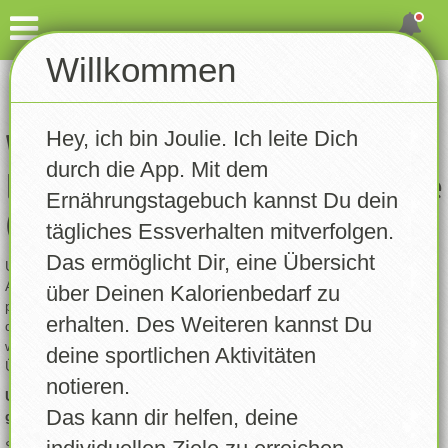
Dashboard
Willkommen
Account erstellen
Eintragen
Hey, ich bin Joulie. Ich leite Dich
Gewicht notieren
Willkommen bei
durch die App. Mit dem
Ernährungstagebuch Deluxe
Aktivität notieren
Ernährungstagebuch kannst Du dein
(ETBD)!
tägliches Essverhalten mitverfolgen.
Tagebuch
Das ermöglicht Dir, eine Übersicht
Um die App voll nutzen zu können – wie das Erfassen deiner
Rezepte
Aktivitäten, das Auswerten von Statistiken oder das Führen deines
über Deinen Kalorienbedarf zu
persönlichen Ernährungstagebuchs – ist ein Account nötig. Mit
erhalten. Des Weiteren kannst Du
deinem eigenen Profil kannst du einfach festhalten, was du isst und
Statistik
welche Aktivitäten du machst. So bekommst du eine bessere
deine sportlichen Aktivitäten
Übersicht über deinen Fortschritt.
notieren.
Trainingsplan
Um deine Daten sicher und den Anforderungen der DSGVO
Das kann dir helfen, deine
gerecht zu werden, ist ein Account leider unverzichtbar.
Erinnerungen
Starte jetzt und entdecke, wie leicht es ist, deine Ernährung und