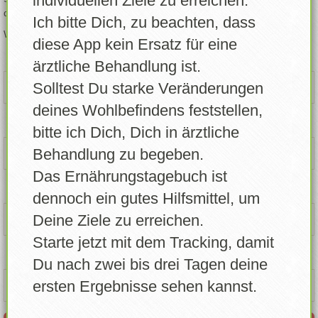
individuellen Ziele zu erreichen.
deinen Alltag Schritt für Schritt zu verbessern.
Ich bitte Dich, zu beachten, dass
Lebensmittel erstellen
Wir freuen uns, dich auf deinem Weg zu zu unterstützen!
diese App kein Ersatz für eine
Eigene Lebensmittel
Name / Nick *
ärztliche Behandlung ist.
Solltest Du starke Veränderungen
Errungenschaften
deines Wohlbefindens feststellen,
E-Mail*
bitte ich Dich, Dich in ärztliche
Login
Behandlung zu begeben.
Account freigeben
Das Ernährungstagebuch ist
Passwort*
dennoch ein gutes Hilfsmittel, um
News
Deine Ziele zu erreichen.
Profil
Starte jetzt mit dem Tracking, damit
Passwort Wiederholen*
Du nach zwei bis drei Tagen deine
Info / Über
ersten Ergebnisse sehen kannst.
Feedback senden