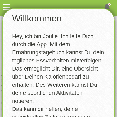
Dashboard
Willkommen
Account erstellen
Eintragen
Hey, ich bin Joulie. Ich leite Dich
Gewicht notieren
Willkommen bei
durch die App. Mit dem
Ernährungstagebuch Deluxe
Aktivität notieren
Ernährungstagebuch kannst Du dein
(ETBD)!
tägliches Essverhalten mitverfolgen.
Tagebuch
Das ermöglicht Dir, eine Übersicht
Um die App voll nutzen zu können – wie das Erfassen deiner
Rezepte
Aktivitäten, das Auswerten von Statistiken oder das Führen deines
über Deinen Kalorienbedarf zu
persönlichen Ernährungstagebuchs – ist ein Account nötig. Mit
erhalten. Des Weiteren kannst Du
deinem eigenen Profil kannst du einfach festhalten, was du isst und
Statistik
welche Aktivitäten du machst. So bekommst du eine bessere
deine sportlichen Aktivitäten
Übersicht über deinen Fortschritt.
notieren.
Trainingsplan
Um deine Daten sicher und den Anforderungen der DSGVO
Das kann dir helfen, deine
gerecht zu werden, ist ein Account leider unverzichtbar.
Erinnerungen
Starte jetzt und entdecke, wie leicht es ist, deine Ernährung und