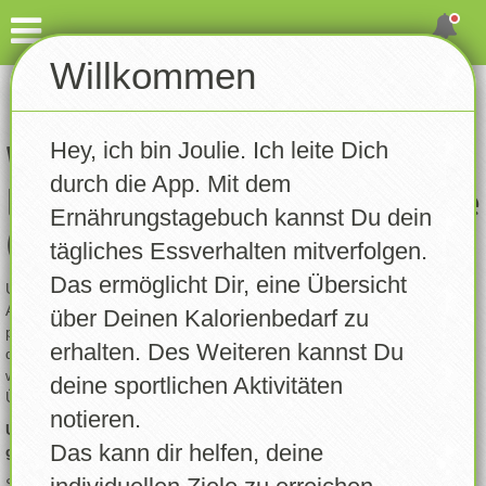
Dashboard
Willkommen
Account erstellen
Eintragen
Hey, ich bin Joulie. Ich leite Dich
Gewicht notieren
Willkommen bei
durch die App. Mit dem
Ernährungstagebuch Deluxe
Aktivität notieren
Ernährungstagebuch kannst Du dein
(ETBD)!
tägliches Essverhalten mitverfolgen.
Tagebuch
Das ermöglicht Dir, eine Übersicht
Um die App voll nutzen zu können – wie das Erfassen deiner
Rezepte
Aktivitäten, das Auswerten von Statistiken oder das Führen deines
über Deinen Kalorienbedarf zu
persönlichen Ernährungstagebuchs – ist ein Account nötig. Mit
erhalten. Des Weiteren kannst Du
deinem eigenen Profil kannst du einfach festhalten, was du isst und
Statistik
welche Aktivitäten du machst. So bekommst du eine bessere
deine sportlichen Aktivitäten
Übersicht über deinen Fortschritt.
notieren.
Trainingsplan
Um deine Daten sicher und den Anforderungen der DSGVO
Das kann dir helfen, deine
gerecht zu werden, ist ein Account leider unverzichtbar.
Erinnerungen
Starte jetzt und entdecke, wie leicht es ist, deine Ernährung und