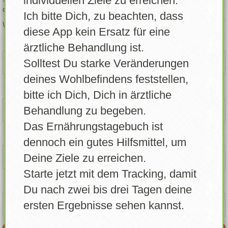
individuellen Ziele zu erreichen.
deinen Alltag Schritt für Schritt zu verbessern.
Ich bitte Dich, zu beachten, dass
Lebensmittel erstellen
Wir freuen uns, dich auf deinem Weg zu zu unterstützen!
diese App kein Ersatz für eine
Eigene Lebensmittel
Name / Nick *
ärztliche Behandlung ist.
Solltest Du starke Veränderungen
Errungenschaften
deines Wohlbefindens feststellen,
E-Mail*
bitte ich Dich, Dich in ärztliche
Login
Behandlung zu begeben.
Account freigeben
Das Ernährungstagebuch ist
Passwort*
dennoch ein gutes Hilfsmittel, um
News
Deine Ziele zu erreichen.
Profil
Starte jetzt mit dem Tracking, damit
Passwort Wiederholen*
Du nach zwei bis drei Tagen deine
Info / Über
ersten Ergebnisse sehen kannst.
Feedback senden