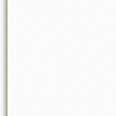
Lebensmittel erstellen
Passwort*
Eigene Lebensmittel
Errungenschaften
Passwort Wiederholen*
Login
Account freigeben
News
Datenschutz Gelesen
Profil
Info / Über
Feedback senden