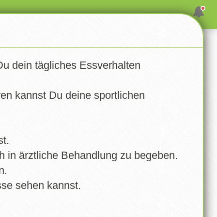
Du dein tägliches Essverhalten
)!
s persönlichen Ernährungstagebuchs – ist ein Account
ren kannst Du deine sportlichen
ne bessere Übersicht über deinen Fortschritt.
t.
ch in ärztliche Behandlung zu begeben.
n.
isse sehen kannst.