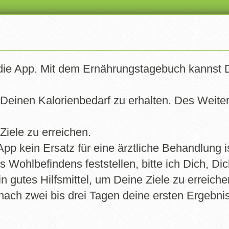
Account erstellen
ch die App. Mit dem Ernährungstagebuch kannst 
rungstagebuch Deluxe (ETBD
iner Aktivitäten, das Auswerten von Statistiken oder das Führen deine
 Deinen Kalorienbedarf zu erhalten. Des Weite
halten, was du isst und welche Aktivitäten du machst. So bekommst du ei
SGVO gerecht zu werden, ist ein Account leider unverzichtbar.
Ziele zu erreichen.
ung und deinen Alltag Schritt für Schritt zu verbessern.
App kein Ersatz für eine ärztliche Behandlung is
!
 Wohlbefindens feststellen, bitte ich Dich, Di
gutes Hilfsmittel, um Deine Ziele zu erreiche
 nach zwei bis drei Tagen deine ersten Ergebn