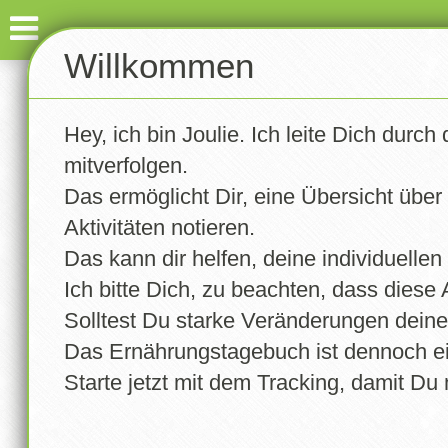
Dashboard
Willkommen
Eintragen
Hey, ich bin Joulie. Ich leite Dich dur
Gewicht notieren
Willkommen bei Ernäh
mitverfolgen.
Aktivität notieren
Um die App voll nutzen zu können – wie das Erfassen de
Das ermöglicht Dir, eine Übersicht über
nötig. Mit deinem eigenen Profil kannst du einfach fest
Aktivitäten notieren.
Tagebuch
Um deine Daten sicher und den Anforderungen der D
Das kann dir helfen, deine individuellen 
Starte jetzt und entdecke, wie leicht es ist, deine Ernähr
Rezepte
Ich bitte Dich, zu beachten, dass diese 
Wir freuen uns, dich auf deinem Weg zu zu unterstützen
Solltest Du starke Veränderungen deines
Statistik
Name / Nick *
Das Ernährungstagebuch ist dennoch ein 
Starte jetzt mit dem Tracking, damit Du
Trainingsplan
E-Mail*
Erinnerungen